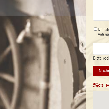
Ich ha
Anfrage
Bitte re
Nachr
So 