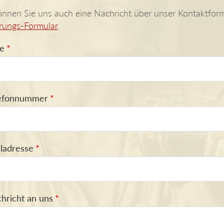
nnen Sie uns auch eine Nachricht über unser Kontaktfor
rungs-Formular
.
e
*
lefonnummer
*
iladresse
*
hricht an uns
*