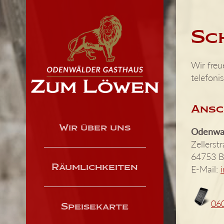
Sc
Wir freu
telefoni
Ansc
Wir über uns
Odenwa
Zellerst
64753 B
E-Mail:
Räumlichkeiten
06
Speisekarte