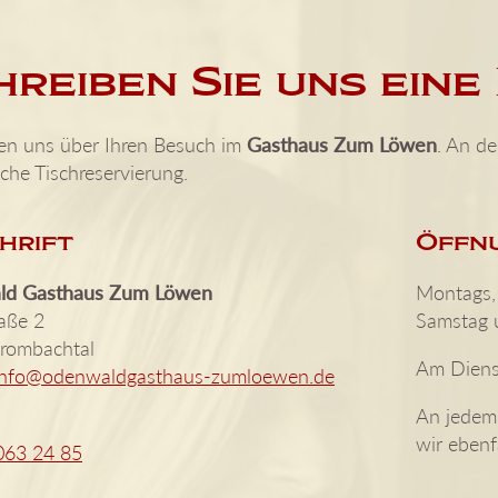
hreiben Sie uns eine
en uns über Ihren Besuch im
Gasthaus Zum Löwen
. An d
sche Tischreservierung.
hrift
Öffn
ld Gasthaus Zum Löwen
Montags,
raße 2
Samstag 
rombachtal
Am Diens
info@odenwaldgasthaus-zumloewen.de
An jede
wir ebenf
063 24 85